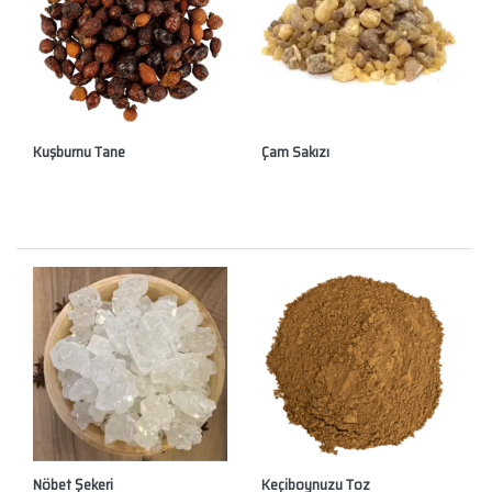
Kuşburnu Tane
Çam Sakızı
Nöbet Şekeri
Keçiboynuzu Toz