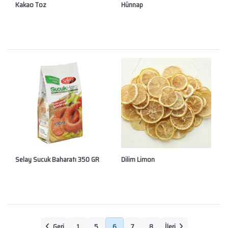
Kakao Toz
Hünnap
Selay Sucuk Baharatı 350 GR
Dilim Limon
Geri
1
5
6
7
8
İleri