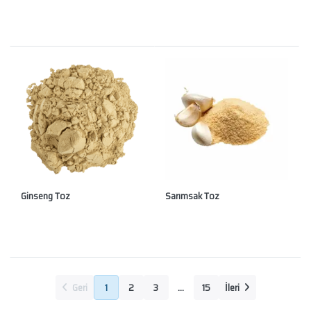
Ginseng Toz
Sarımsak Toz
Geri
1
2
3
...
15
İleri