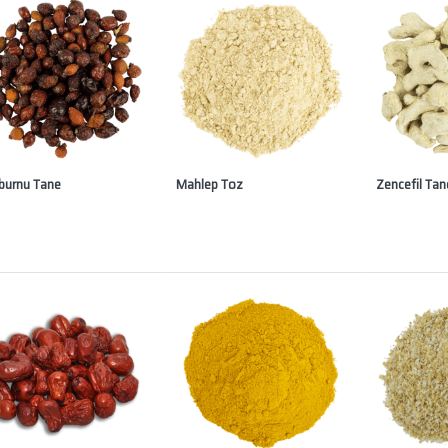
burnu Tane
Mahlep Toz
Zencefil Tan