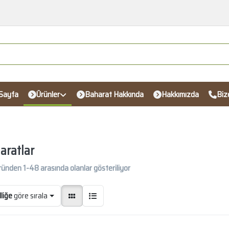
Sayfa
Ürünler
Baharat Hakkında
Hakkımızda
Biz
aratlar
ründen
1-48
arasında olanlar gösteriliyor
liğe
göre sırala