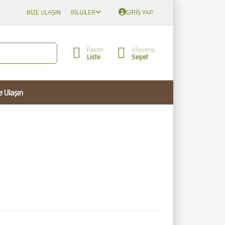
BIZE ULAŞIN
BILGILER
GIRIŞ YAP
Favori
Alışveriş
Liste
Sepet
e Ulaşın