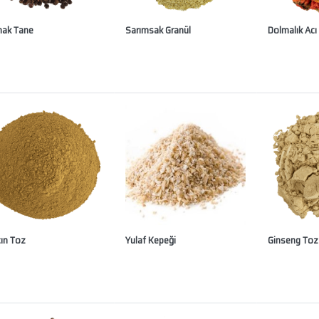
ak Tane
Sarımsak Granül
Dolmalık Acı
çın Toz
Yulaf Kepeği
Ginseng Toz