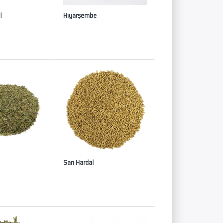
l
Hıyarşembe
e
Sarı Hardal