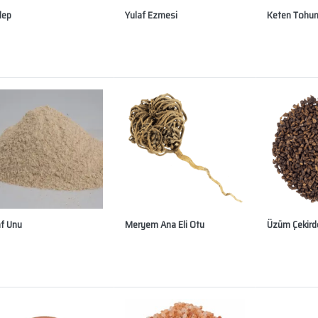
lep
Yulaf Ezmesi
Keten Tohu
af Unu
Meryem Ana Eli Otu
Üzüm Çekird