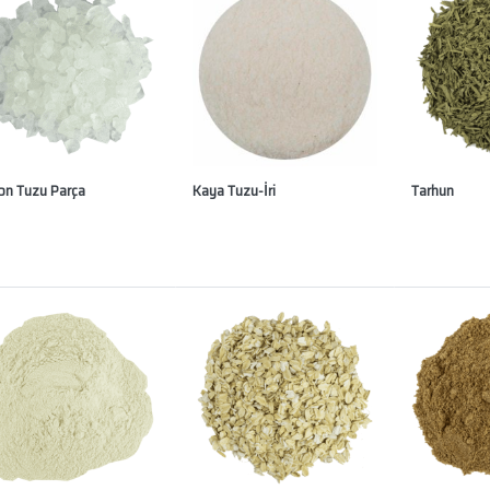
on Tuzu Parça
Kaya Tuzu-İri
Tarhun