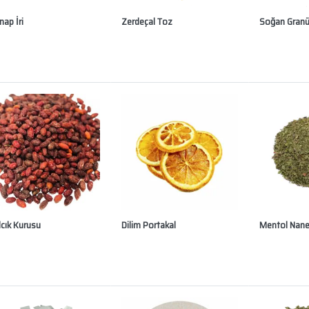
ap İri
Zerdeçal Toz
Soğan Granü
lcık Kurusu
Dilim Portakal
Mentol Nan