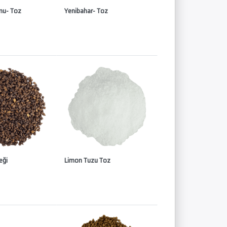
mu- Toz
Yenibahar- Toz
eği
Limon Tuzu Toz