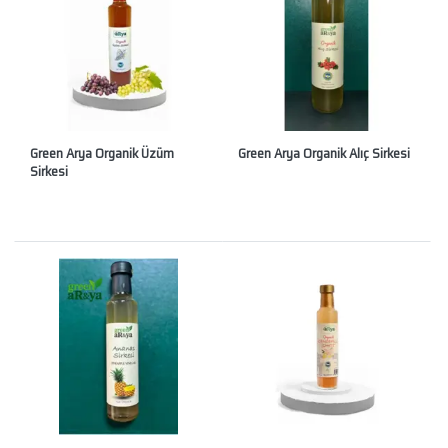
Green Arya Organik Üzüm
Green Arya Organik Alıç Sirkesi
Sirkesi