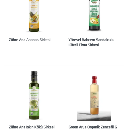
Zühre Ana Ananas Sirkesi
Yöresel Bahçem Sandalozlu
Kitreli Elma Sirkesi
Zühre Ana Işkın Kökü Sirkesi
Green Arya Organik Zencefil &