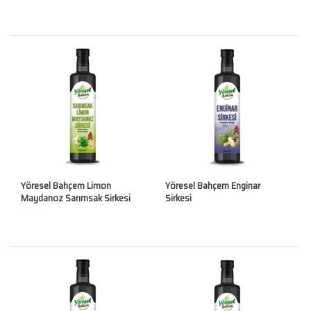
Yöresel Bahçem Limon
Yöresel Bahçem Enginar
Maydanoz Sarımsak Sirkesi
Sirkesi