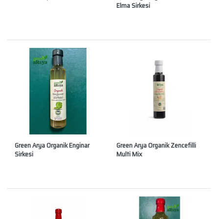
Elma Sirkesi
Green Arya Organik Enginar
Green Arya Organik Zencefilli
Sirkesi
Multi Mix