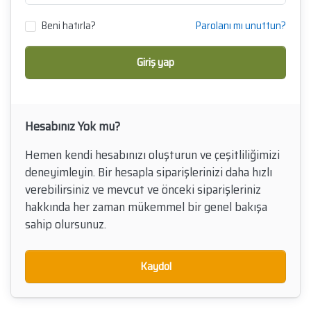
Beni hatırla?
Parolanı mı unuttun?
Giriş yap
Hesabınız Yok mu?
Hemen kendi hesabınızı oluşturun ve çeşitliliğimizi
deneyimleyin. Bir hesapla siparişlerinizi daha hızlı
verebilirsiniz ve mevcut ve önceki siparişleriniz
hakkında her zaman mükemmel bir genel bakışa
sahip olursunuz.
Kaydol