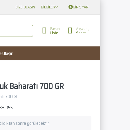
BIZE ULAŞIN
BILGILER
GIRIŞ YAP
Favori
Alışveriş
Liste
Sepet
e Ulaşın
uk Baharatı 700 GR
atı 700 GR
BH- 155
apıldıktan sonra görülecektir.