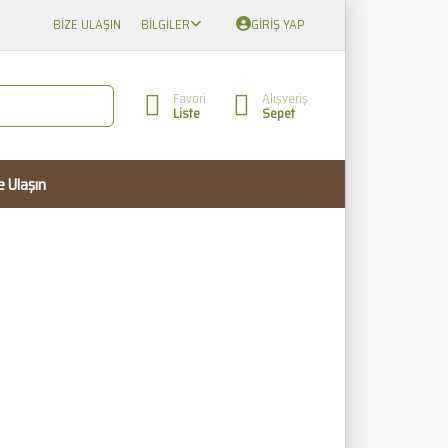
BIZE ULAŞIN
BILGILER
GIRIŞ YAP
Favori
Alışveriş
Liste
Sepet
e Ulaşın