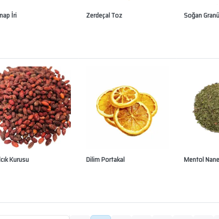
ap İri
Zerdeçal Toz
Soğan Granü
lcık Kurusu
Dilim Portakal
Mentol Nan