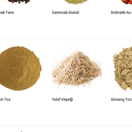
ak Tane
Sarımsak Granül
Dolmalık Acı
çın Toz
Yulaf Kepeği
Ginseng Toz