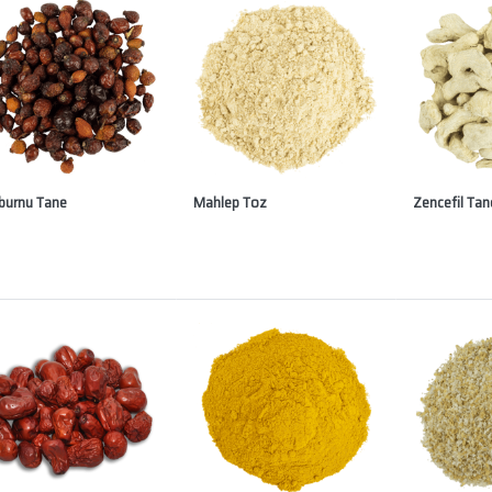
burnu Tane
Mahlep Toz
Zencefil Tan