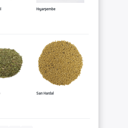
l
Hıyarşembe
e
Sarı Hardal