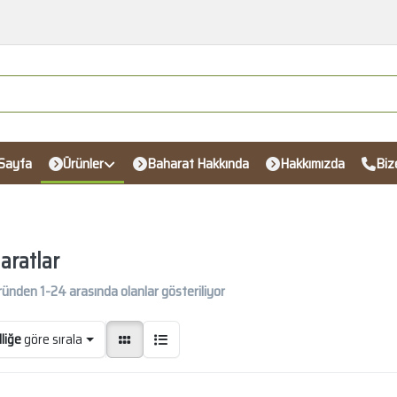
Sayfa
Ürünler
Baharat Hakkında
Hakkımızda
Biz
aratlar
ründen
1-24
arasında olanlar gösteriliyor
liğe
göre sırala