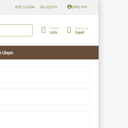
BIZE ULAŞIN
BILGILER
GIRIŞ YAP
Favori
Alışveriş
Liste
Sepet
e Ulaşın