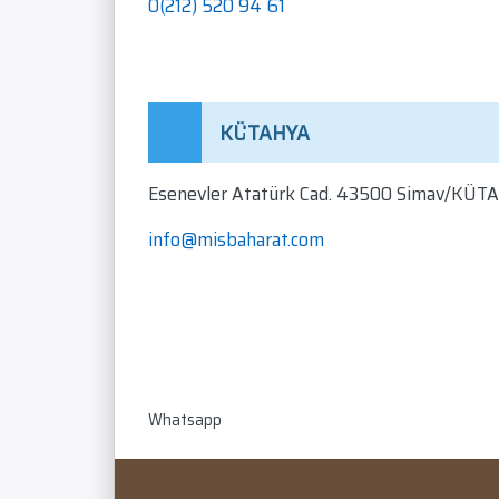
0(212) 520 94 61
KÜTAHYA
Esenevler Atatürk Cad. 43500 Simav/KÜ
info@misbaharat.com
Whatsapp