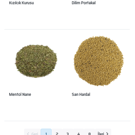
Kızılcık Kurusu
Dilim Portakal
Mentol Nane
Sarı Hardal
Geri
1
2
3
4
8
İleri