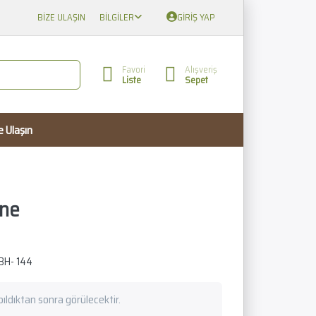
BIZE ULAŞIN
BILGILER
GIRIŞ YAP
Favori
Alışveriş
Liste
Sepet
e Ulaşın
ne
BH- 144
apıldıktan sonra görülecektir.