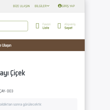
BIZE ULAŞIN
BILGILER
GIRIŞ YAP
Favori
Alışveriş
Liste
Sepet
e Ulaşın
ayı Çiçek
ÇAY- 003
apıldıktan sonra görülecektir.