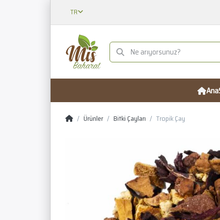
TR
Ana
Ürünler
Bitki Çayları
Tropik Çay