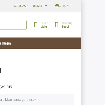
BIZE ULAŞIN
BILGILER
GIRIŞ YAP
Favori
Alışveriş
Liste
Sepet
e Ulaşın
y
ÇAY- 016
apıldıktan sonra görülecektir.