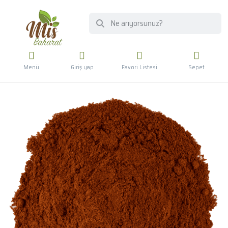
Menü
Giriş yap
Favori Listesi
Sepet