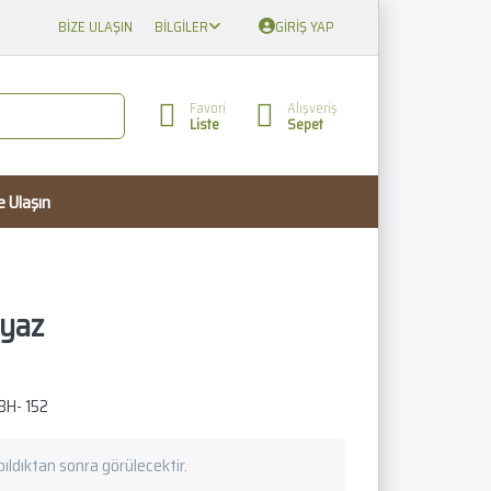
BIZE ULAŞIN
BILGILER
GIRIŞ YAP
Favori
Alışveriş
Liste
Sepet
e Ulaşın
yaz
BH- 152
apıldıktan sonra görülecektir.