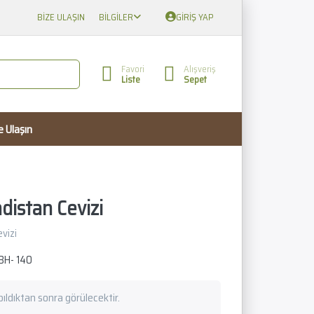
BIZE ULAŞIN
BILGILER
GIRIŞ YAP
Favori
Alışveriş
Liste
Sepet
e Ulaşın
distan Cevizi
vizi
BH- 140
apıldıktan sonra görülecektir.