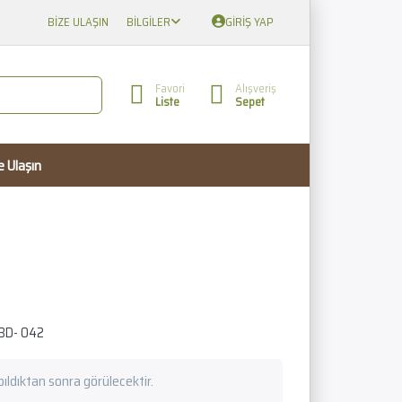
BIZE ULAŞIN
BILGILER
GIRIŞ YAP
Favori
Alışveriş
Liste
Sepet
e Ulaşın
BD- 042
apıldıktan sonra görülecektir.