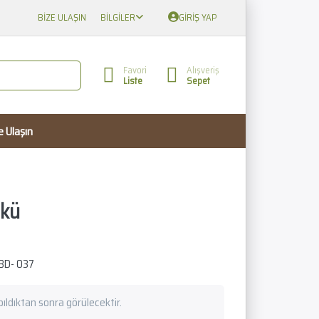
BIZE ULAŞIN
BILGILER
GIRIŞ YAP
Favori
Alışveriş
Liste
Sepet
e Ulaşın
kü
BD- 037
apıldıktan sonra görülecektir.