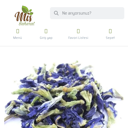
Menü
Giriş yap
Favori Listesi
Sepet