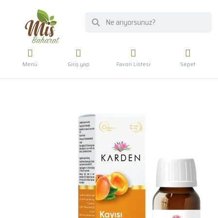
Menü
Giriş yap
Favori Listesi
Sepet