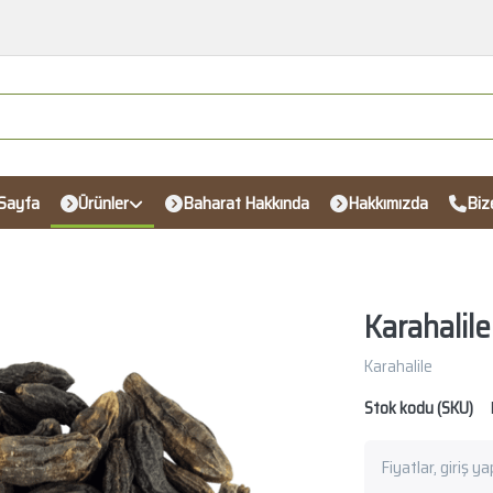
Sayfa
Ürünler
Baharat Hakkında
Hakkımızda
Biz
Karahalile
Karahalile
Stok kodu (SKU)
Fiyatlar, giriş y