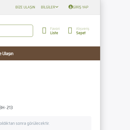
BIZE ULAŞIN
BILGILER
GIRIŞ YAP
Favori
Alışveriş
Liste
Sepet
e Ulaşın
BH- 213
apıldıktan sonra görülecektir.