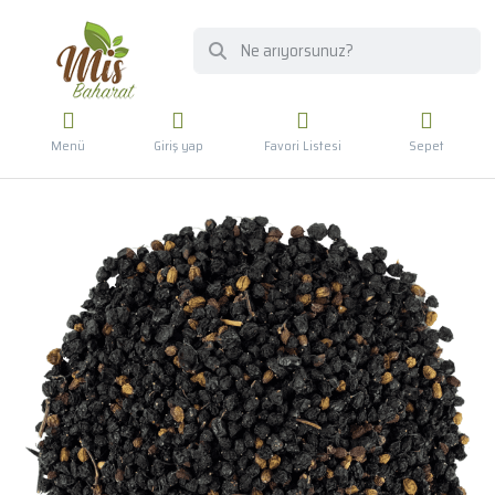
Menü
Giriş yap
Favori Listesi
Sepet