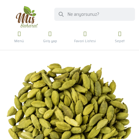
Menü
Giriş yap
Favori Listesi
Sepet