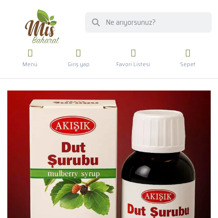
Menü
Giriş yap
Favori Listesi
Sepet