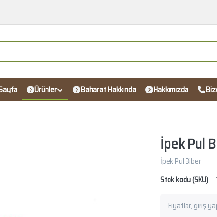
Sayfa
Ürünler
Baharat Hakkında
Hakkımızda
Biz
İpek Pul B
İpek Pul Biber
Stok kodu (SKU)
Fiyatlar, giriş y