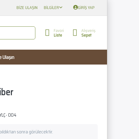
BIZE ULAŞIN
BILGILER
GIRIŞ YAP
Favori
Alışveriş
Liste
Sepet
e Ulaşın
iber
YLÇ- 004
apıldıktan sonra görülecektir.