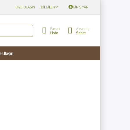
BIZE ULAŞIN
BILGILER
GIRIŞ YAP
Favori
Alışveriş
Liste
Sepet
e Ulaşın