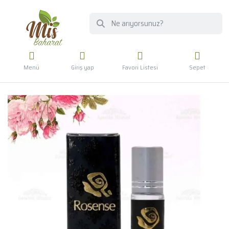
Menü
Giriş yap
Favori Listesi
Sepet