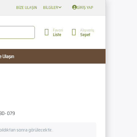
BIZE ULAŞIN
BILGILER
GIRIŞ YAP
Favori
Alışveriş
Liste
Sepet
e Ulaşın
BD- 079
apıldıktan sonra görülecektir.