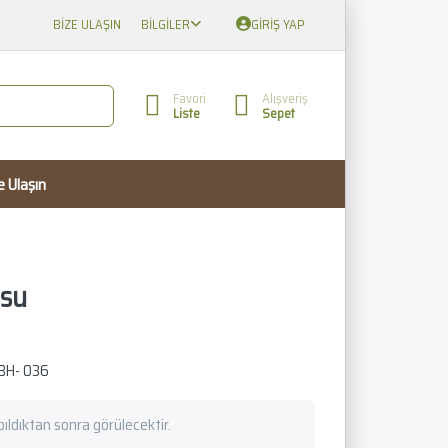
BIZE ULAŞIN
BILGILER
GIRIŞ YAP
Favori
Alışveriş
Liste
Sepet
e Ulaşın
usu
BH- 036
apıldıktan sonra görülecektir.