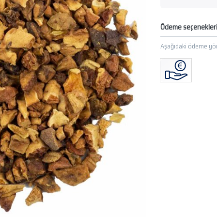
Ödeme seçenekler
Aşağıdaki ödeme yön