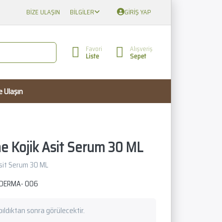
BIZE ULAŞIN
BILGILER
GIRIŞ YAP
Favori
Alışveriş
Liste
Sepet
e Ulaşın
 Kojik Asit Serum 30 ML
sit Serum 30 ML
DERMA- 006
apıldıktan sonra görülecektir.