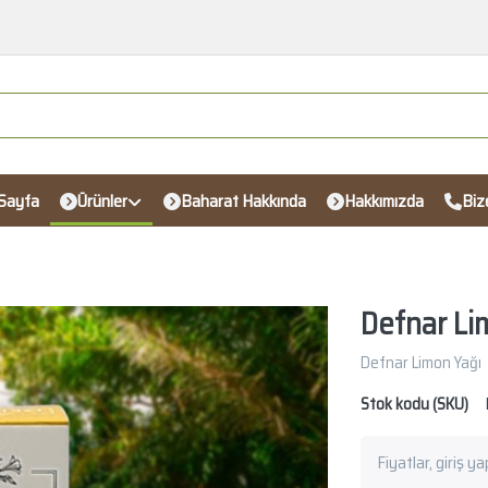
Sayfa
Ürünler
Baharat Hakkında
Hakkımızda
Biz
Defnar Li
Defnar Limon Yağı
Stok kodu (SKU)
Fiyatlar, giriş y