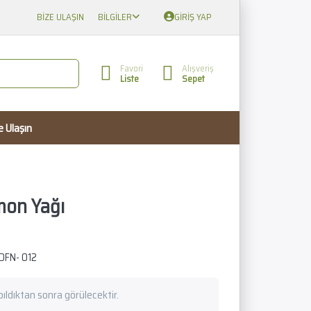
BIZE ULAŞIN
BILGILER
GIRIŞ YAP
Favori
Alışveriş
Liste
Sepet
e Ulaşın
mon Yağı
DFN- 012
apıldıktan sonra görülecektir.