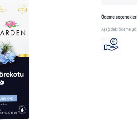
Ödeme seçenekler
Aşağıdaki ödeme yön