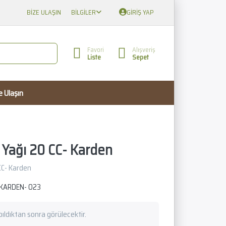
BIZE ULAŞIN
BILGILER
GIRIŞ YAP
Favori
Alışveriş
Liste
Sepet
e Ulaşın
 Yağı 20 CC- Karden
CC- Karden
KARDEN- 023
apıldıktan sonra görülecektir.