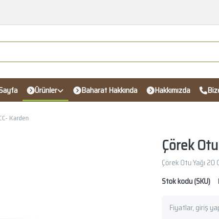
Sayfa
Ürünler
Baharat Hakkında
Hakkımızda
Biz
CC- Karden
Çörek Otu
Çörek Otu Yağı 20 
Stok kodu (SKU)
Fiyatlar, giriş y