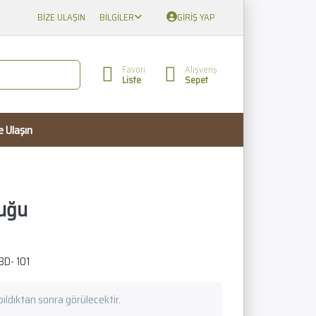
BIZE ULAŞIN
BILGILER
GIRIŞ YAP
Favori
Alışveriş
Liste
Sepet
e Ulaşın
buğu
BD- 101
apıldıktan sonra görülecektir.