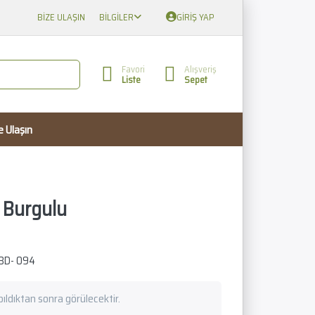
BIZE ULAŞIN
BILGILER
GIRIŞ YAP
Favori
Alışveriş
Liste
Sepet
e Ulaşın
k Burgulu
BD- 094
apıldıktan sonra görülecektir.