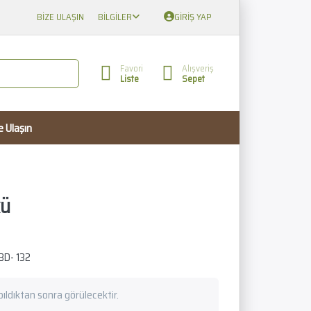
BIZE ULAŞIN
BILGILER
GIRIŞ YAP
Favori
Alışveriş
Liste
Sepet
e Ulaşın
kü
BD- 132
apıldıktan sonra görülecektir.