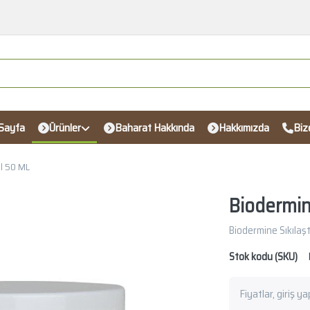
Sayfa
Ürünler
Baharat Hakkında
Hakkımızda
Biz
el 50 ML
Biodermine
Biodermine Sıkılaştı
Stok kodu (SKU)
Fiyatlar, giriş y