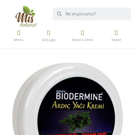
Menü
Giriş yap
Favori Listesi
Sepet