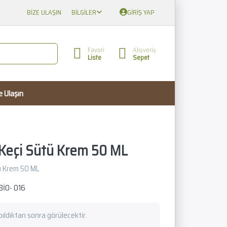
BIZE ULAŞIN
BILGILER
GIRIŞ YAP
Favori
Alışveriş
Liste
Sepet
e Ulaşın
s Keçi Sütü Krem 50 ML
tü Krem 50 ML
BİO- 016
apıldıktan sonra görülecektir.