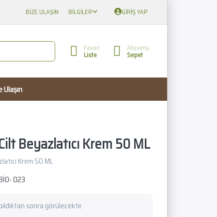
BIZE ULAŞIN
BILGILER
GIRIŞ YAP
Favori
Alışveriş
Liste
Sepet
e Ulaşın
 Cilt Beyazlatıcı Krem 50 ML
azlatıcı Krem 50 ML
BİO- 023
apıldıktan sonra görülecektir.