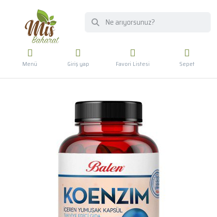
Menü
Giriş yap
Favori Listesi
Sepet