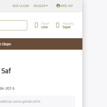
BIZE ULAŞIN
BILGILER
GIRIŞ YAP
Favori
Alışveriş
Liste
Sepet
e Ulaşın
 Saf
BH- 207-S
apıldıktan sonra görülecektir.