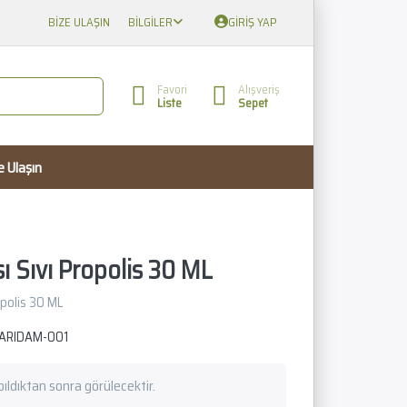
BIZE ULAŞIN
BILGILER
GIRIŞ YAP
Favori
Alışveriş
Liste
Sepet
e Ulaşın
ı Sıvı Propolis 30 ML
opolis 30 ML
ARIDAM-001
apıldıktan sonra görülecektir.