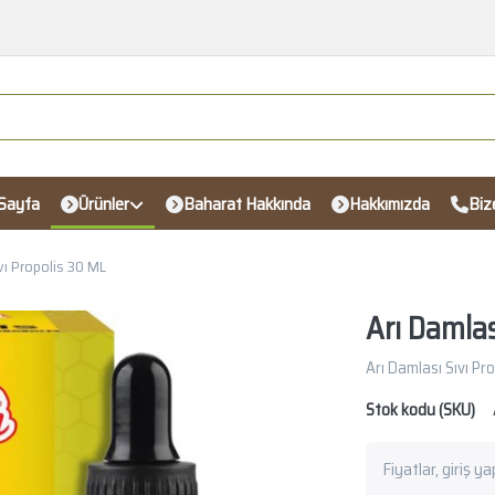
Sayfa
Ürünler
Baharat Hakkında
Hakkımızda
Biz
vı Propolis 30 ML
Arı Damlas
Arı Damlası Sıvı Pr
Stok kodu (SKU)
Fiyatlar, giriş y